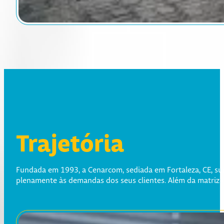
Trajetória
Fundada em 1993, a Cenarcom, sediada em Fortaleza, CE, sur
plenamente às demandas dos seus clientes. Além da matriz e